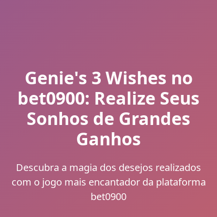
Genie's 3 Wishes no
bet0900: Realize Seus
Sonhos de Grandes
Ganhos
Descubra a magia dos desejos realizados
com o jogo mais encantador da plataforma
bet0900