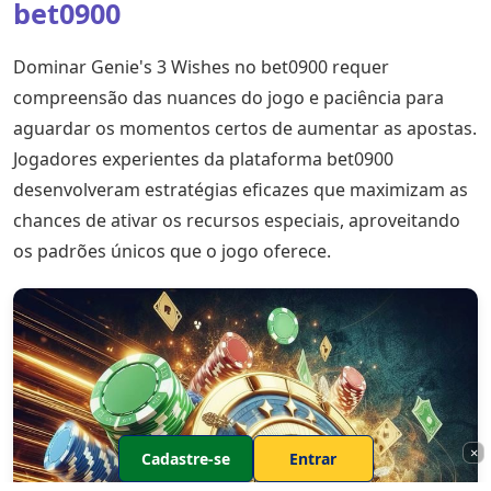
bet0900
Dominar Genie's 3 Wishes no bet0900 requer
compreensão das nuances do jogo e paciência para
aguardar os momentos certos de aumentar as apostas.
Jogadores experientes da plataforma bet0900
desenvolveram estratégias eficazes que maximizam as
chances de ativar os recursos especiais, aproveitando
os padrões únicos que o jogo oferece.
×
Cadastre-se
Entrar