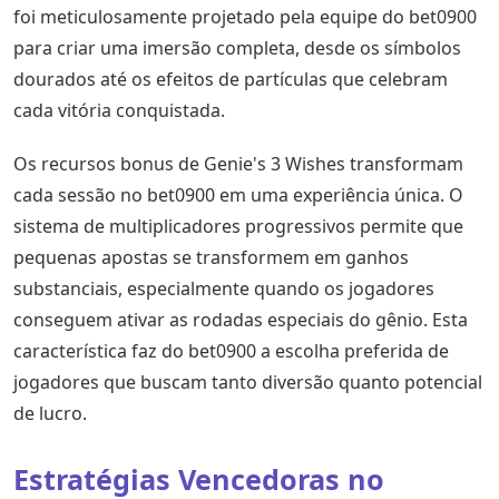
foi meticulosamente projetado pela equipe do bet0900
para criar uma imersão completa, desde os símbolos
dourados até os efeitos de partículas que celebram
cada vitória conquistada.
Os recursos bonus de Genie's 3 Wishes transformam
cada sessão no bet0900 em uma experiência única. O
sistema de multiplicadores progressivos permite que
pequenas apostas se transformem em ganhos
substanciais, especialmente quando os jogadores
conseguem ativar as rodadas especiais do gênio. Esta
característica faz do bet0900 a escolha preferida de
jogadores que buscam tanto diversão quanto potencial
de lucro.
Estratégias Vencedoras no