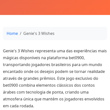
Home
Genie's 3 Wishes
Genie's 3 Wishes representa uma das experiências mais
mágicas disponíveis na plataforma bet0900,
transportando jogadores brasileiros para um mundo
encantado onde os desejos podem se tornar realidade
através de grandes prêmios. Este jogo exclusivo do
bet0900 combina elementos clássicos dos contos
árabes com tecnologia de ponta, criando uma
atmosfera única que mantém os jogadores envolvidos
em cada rodada.